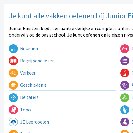
Je kunt alle vakken oefenen bij Junior E
Junior Einstein biedt een aantrekkelijke en complete online 
onderwijs op de basisschool. Je kunt oefenen op je eigen nive
Rekenen
T
Begrijpend lezen
I
Verkeer
N
Geschiedenis
A
De tafels
L
Topo
K
JE Leerdoelen
E