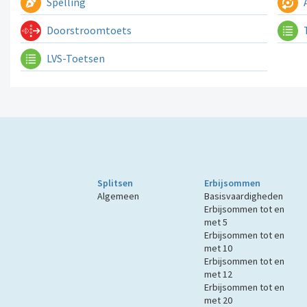
Spelling
A
Doorstroomtoets
LVS-Toetsen
Splitsen
Erbijsommen
Algemeen
Basisvaardigheden
Erbijsommen tot en
met 5
Erbijsommen tot en
met 10
Erbijsommen tot en
met 12
Erbijsommen tot en
met 20