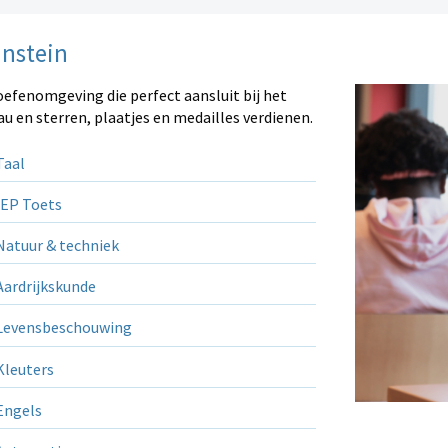
instein
oefenomgeving die perfect aansluit bij het
au en sterren, plaatjes en medailles verdienen.
aal
EP Toets
atuur & techniek
ardrijkskunde
evensbeschouwing
leuters
ngels