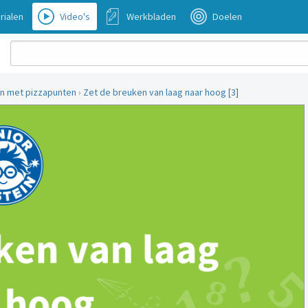
rialen
Video's
Werkbladen
Doelen
n met pizzapunten
›
Zet de breuken van laag naar hoog [3]