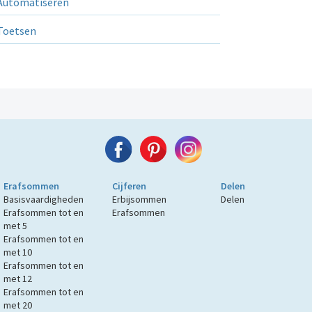
utomatiseren
Toetsen
Erafsommen
Cijferen
Delen
Basisvaardigheden
Erbijsommen
Delen
Erafsommen tot en
Erafsommen
met 5
Erafsommen tot en
met 10
Erafsommen tot en
met 12
Erafsommen tot en
met 20