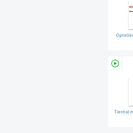
Optellen
Tiental m