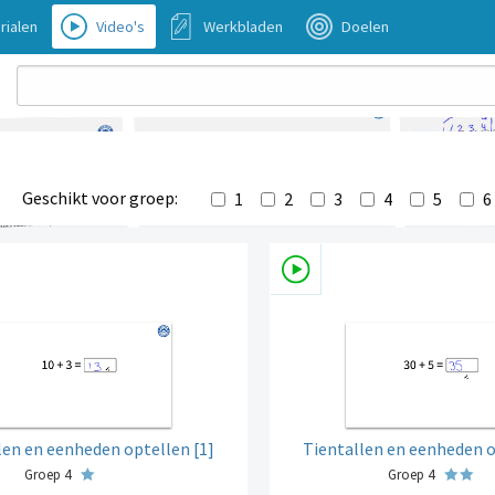
rialen
Video's
Werkbladen
Doelen
Geschikt voor groep:
1
2
3
4
5
6
len en eenheden optellen [1]
Tientallen en eenheden o
Groep 4
Groep 4