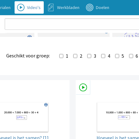
rialen
Video's
Werkbladen
Doelen
Geschikt voor groep:
1
2
3
4
5
6
eveel is het samen? [1]
Hoeveel is het same