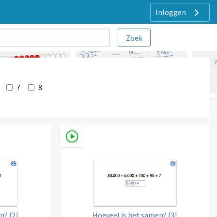
Inloggen
7
8
n? [2]
Hoeveel is het samen? [3]