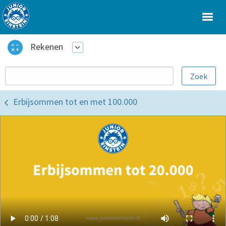
Rekenen
Erbijsommen tot en met 100.000