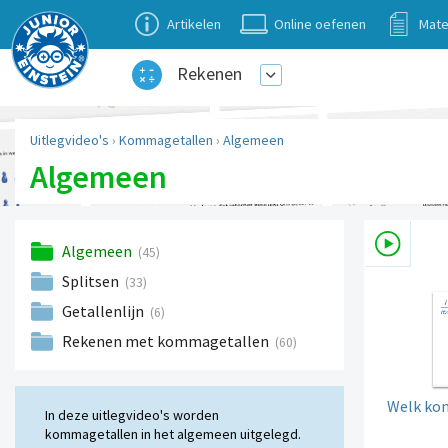
Artikelen
Online oefenen
Mate
Rekenen
Uitlegvideo's
›
Kommagetallen
›
Algemeen
Algemeen
Algemeen
(45)
Splitsen
(33)
Getallenlijn
(6)
Rekenen met kommagetallen
(60)
Welk ko
In deze uitlegvideo's worden
kommagetallen in het algemeen uitgelegd.