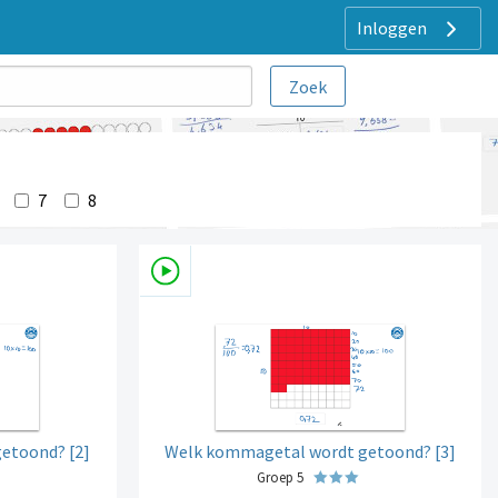
Inloggen
7
8
etoond? [2]
Welk kommagetal wordt getoond? [3]
Groep 5