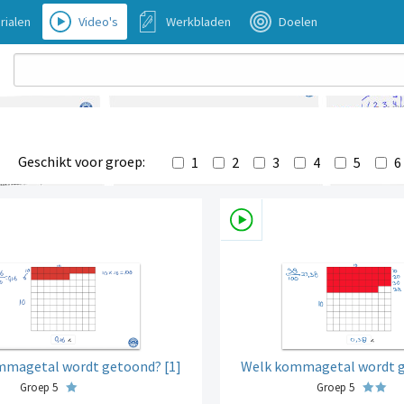
rialen
Video's
Werkbladen
Doelen
Geschikt voor groep:
1
2
3
4
5
6
mmagetal wordt getoond? [1]
Welk kommagetal wordt g
Groep 5
Groep 5