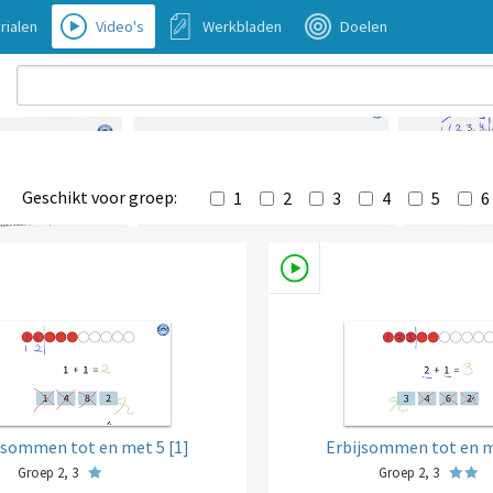
rialen
Video's
Werkbladen
Doelen
Geschikt voor groep:
1
2
3
4
5
6
jsommen tot en met 5 [1]
Erbijsommen tot en m
Groep 2, 3
Groep 2, 3