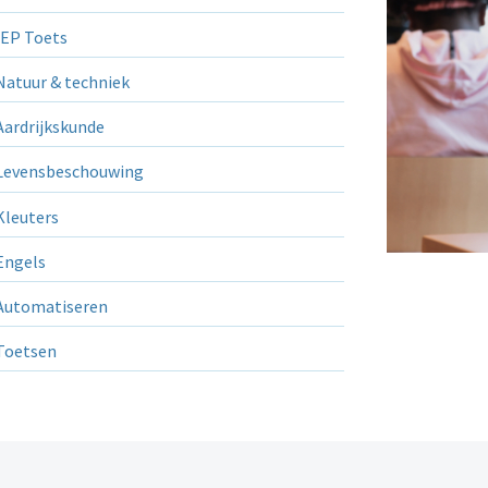
EP Toets
atuur & techniek
ardrijkskunde
evensbeschouwing
leuters
ngels
utomatiseren
Toetsen