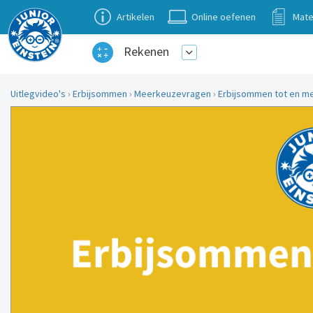
Artikelen
Online oefenen
Mate
Rekenen
Uitlegvideo's
›
Erbijsommen
›
Meerkeuzevragen
›
Erbijsommen tot en met