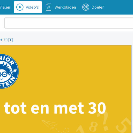
rialen
Video's
Werkbladen
Doelen
 30 [1]