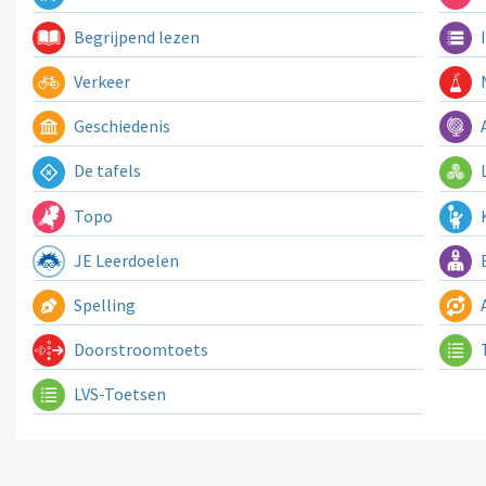
Begrijpend lezen
I
Verkeer
N
Geschiedenis
A
De tafels
L
Topo
K
JE Leerdoelen
E
Spelling
A
Doorstroomtoets
LVS-Toetsen