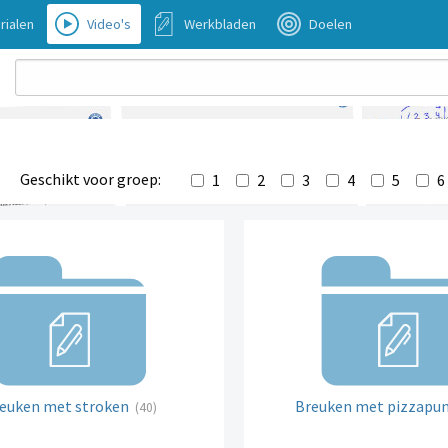
rialen
Video's
Werkbladen
Doelen
Geschikt voor groep:
1
2
3
4
5
6
euken met stroken
Breuken met pizzapu
(40)