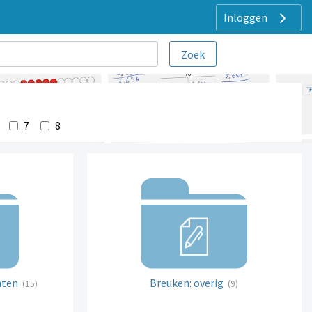
Inloggen
7
8
nten
Breuken: overig
(15)
(9)