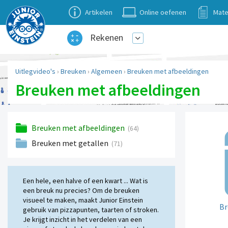
Artikelen
Online oefenen
Mate
Rekenen
Uitlegvideo's
›
Breuken
›
Algemeen
›
Breuken met afbeeldingen
Breuken met afbeeldingen
Breuken met afbeeldingen
(64)
Breuken met getallen
(71)
Een hele, een halve of een kwart ... Wat is
een breuk nu precies? Om de breuken
visueel te maken, maakt Junior Einstein
Br
gebruik van pizzapunten, taarten of stroken.
Je krijgt inzicht in het verdelen van een