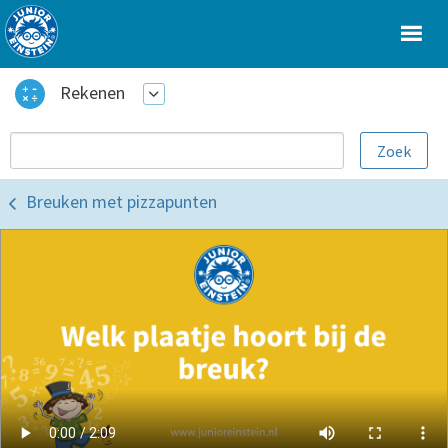
Rekenen
Breuken met pizzapunten