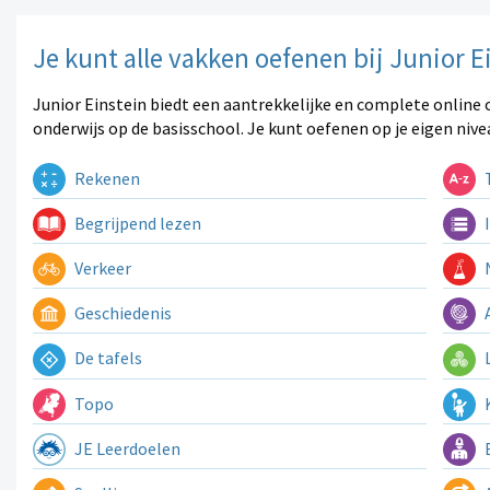
Je kunt alle vakken oefenen bij Junior E
Junior Einstein biedt een aantrekkelijke en complete online 
onderwijs op de basisschool. Je kunt oefenen op je eigen nive
Rekenen
T
Begrijpend lezen
I
Verkeer
N
Geschiedenis
A
De tafels
L
Topo
K
JE Leerdoelen
E