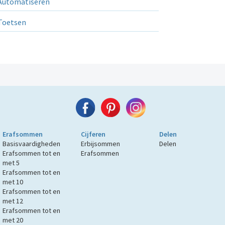
utomatiseren
Toetsen
Erafsommen
Cijferen
Delen
Basisvaardigheden
Erbijsommen
Delen
Erafsommen tot en
Erafsommen
met 5
Erafsommen tot en
met 10
Erafsommen tot en
met 12
Erafsommen tot en
met 20