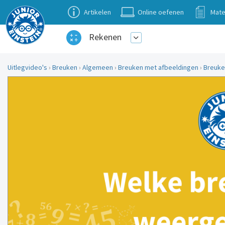
Artikelen
Online oefenen
Mate
Rekenen
Uitlegvideo's
›
Breuken
›
Algemeen
›
Breuken met afbeeldingen
›
Breuke