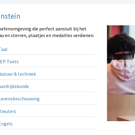
instein
oefenomgeving die perfect aansluit bij het
au en sterren, plaatjes en medailles verdienen.
aal
EP Toets
atuur & techniek
ardrijkskunde
evensbeschouwing
leuters
ngels