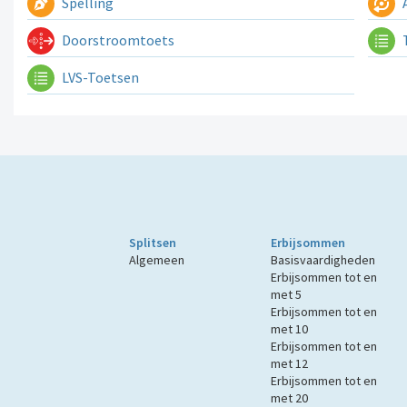
Spelling
A
Doorstroomtoets
LVS-Toetsen
Splitsen
Erbijsommen
Algemeen
Basisvaardigheden
Erbijsommen tot en
met 5
Erbijsommen tot en
met 10
Erbijsommen tot en
met 12
Erbijsommen tot en
met 20