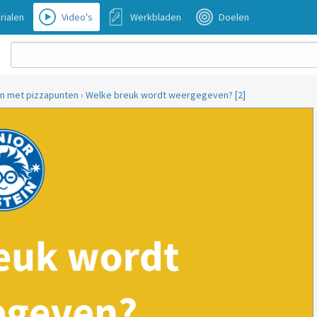
rialen
Video's
Werkbladen
Doelen
n met pizzapunten
›
Welke breuk wordt weergegeven? [2]