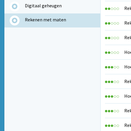
Digitaal geheugen
Rek
Rekenen met maten
Rek
Rek
Hoe
Hoe
Rek
Hoe
Rek
Rek