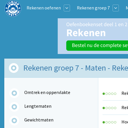
Rekenen oefenen
Rekenen groep 7
Rekenen groep 7 - Maten - Re
Omtrek en oppervlakte
Rek
Lengtematen
Rek
Gewichtmaten
Hoe