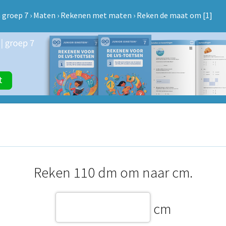
 groep 7
›
Maten
›
Rekenen met maten
›
Reken de maat om [1]
Reken 110 dm om naar cm.
cm