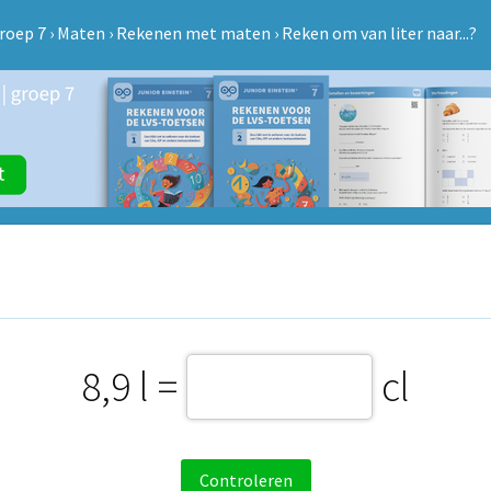
roep 7
›
Maten
›
Rekenen met maten
›
Reken om van liter naar...?
8,9 l =
cl