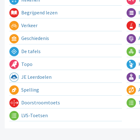
Begrijpend lezen
I
Verkeer
N
Geschiedenis
A
De tafels
L
Topo
K
JE Leerdoelen
E
Spelling
A
Doorstroomtoets
LVS-Toetsen