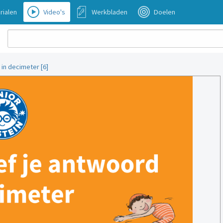
rialen
Video's
Werkbladen
Doelen
 in decimeter [6]