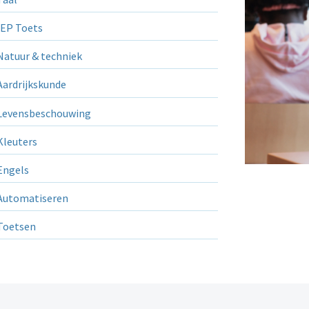
EP Toets
atuur & techniek
ardrijkskunde
evensbeschouwing
leuters
ngels
utomatiseren
Toetsen