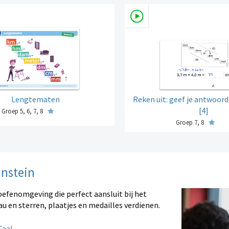
Lengtematen
Reken uit: geef je antwoord
[4]
Groep 5, 6, 7, 8
Groep 7, 8
instein
oefenomgeving die perfect aansluit bij het
au en sterren, plaatjes en medailles verdienen.
aal