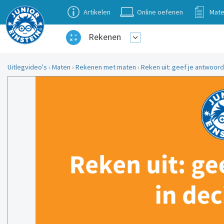
Artikelen
Online oefenen
Mate
Rekenen
Uitlegvideo's
›
Maten
›
Rekenen met maten
›
Reken uit: geef je antwoord