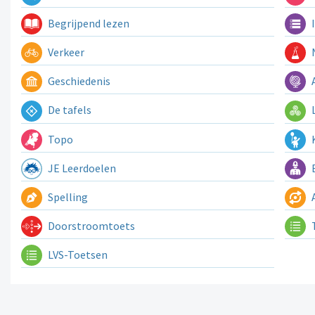
Begrijpend lezen
I
Verkeer
N
Geschiedenis
A
De tafels
L
Topo
K
JE Leerdoelen
E
Spelling
A
Doorstroomtoets
LVS-Toetsen