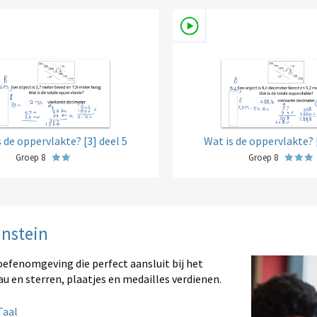
 de oppervlakte? [3] deel 5
Wat is de oppervlakte? 
Groep 8
Groep 8
instein
oefenomgeving die perfect aansluit bij het
au en sterren, plaatjes en medailles verdienen.
aal