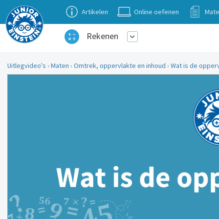
Artikelen
Online oefenen
Mate
Rekenen
Uitlegvideo's
›
Maten
›
Omtrek, oppervlakte en inhoud
›
Wat is de opperv