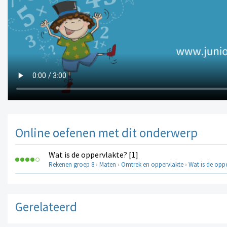
Online oefenen met dit onderwerp
Wat is de oppervlakte? [1]
Rekenen groep 8
›
Maten
›
Omtrek en oppervlakte
›
Wat is de oppe
Gerelateerd