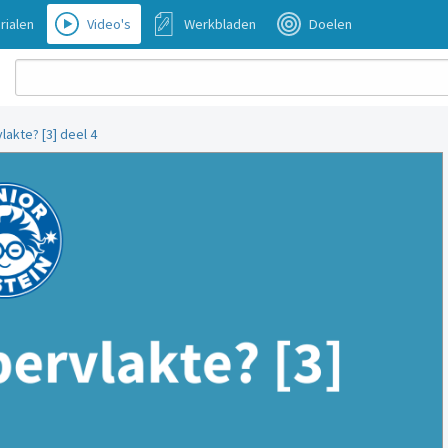
rialen
Video's
Werkbladen
Doelen
lakte? [3] deel 4