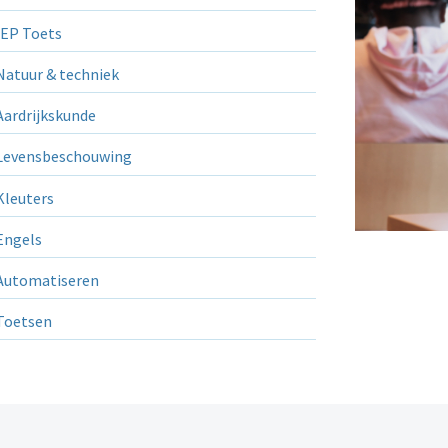
EP Toets
atuur & techniek
ardrijkskunde
evensbeschouwing
leuters
ngels
utomatiseren
Toetsen