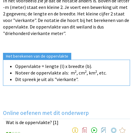
In het voorbeeld zie je dat de notatie anders is. Boven de letter
-m (meter) staat een kleine 2. Je voert een bewerking uit met
2 gegevens; de lengte en de breedte.
Het kleine cijfer 2 staat
voor "vierkante". De notatie die hoort bij het berekenen van de
oppervlakte. De oppervlakte van dit weiland is dus
"driehonderd vierkante meter".
Het berekenen van de oppervlakte
Oppervlakte = lengte (l) x breedte (b).
2
2
2
Noteer de oppervlakte als: m
, cm
, km
, etc.
Dit spreek je uit als "vierkante".
Online oefenen met dit onderwerp
Wat is de oppervlakte? [1]