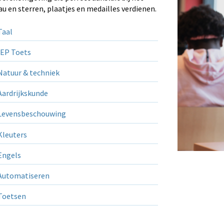
au en sterren, plaatjes en medailles verdienen.
aal
EP Toets
atuur & techniek
ardrijkskunde
evensbeschouwing
leuters
ngels
utomatiseren
Toetsen