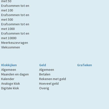
met 50
Erafsommen tot en
met 100
Erafsommen tot en
met 500
Erafsommen tot en
met 1000
Erafsommen tot en
met 10000
Meerkeuzevragen
Vleksommen
Klokkijken
Geld
Grafieken
Algemeen
Algemeen
Maanden en dagen
Betalen
Kalender
Rekenen met geld
Analoge klok
Hoeveel geld
Digitale klok
Overig