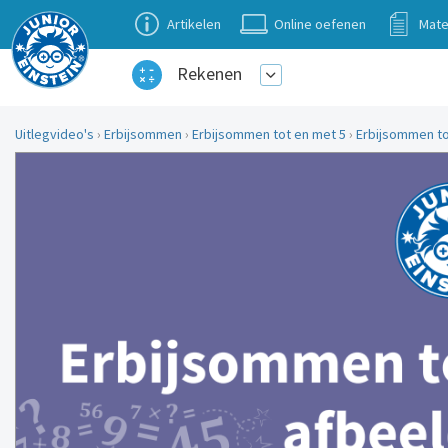
Artikelen
Online oefenen
Mate
Rekenen
Uitlegvideo's
›
Erbijsommen
›
Erbijsommen tot en met 5
›
Erbijsommen to