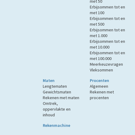
met 50
Erbijsommen tot en
met 100
Erbijsommen tot en
met 500
Erbijsommen tot en
met 1.000
Erbijsommen tot en
met 10.000
Erbijsommen tot en
met 100.000
Meerkeuzevragen
Vleksommen
Maten
Procenten
Lengtematen
Algemeen
Gewichtsmaten
Rekenen met
Rekenen met maten
procenten
Omtrek,
oppervlakte en
inhoud
Rekenmachine