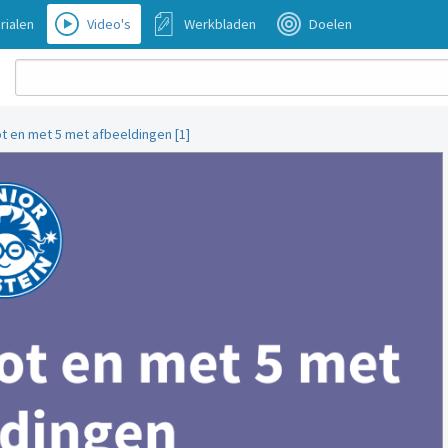
rialen
Video's
Werkbladen
Doelen
t en met 5 met afbeeldingen [1]