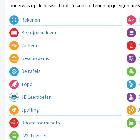
onderwijs op de basisschool. Je kunt oefenen op je eigen nive
Rekenen
T
Begrijpend lezen
I
Verkeer
N
Geschiedenis
A
De tafels
L
Topo
K
JE Leerdoelen
E
Spelling
A
Doorstroomtoets
LVS-Toetsen