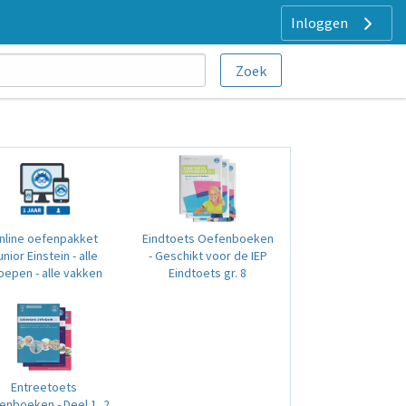
Inloggen
nline oefenpakket
Eindtoets Oefenboeken
unior Einstein - alle
- Geschikt voor de IEP
oepen - alle vakken
Eindtoets gr. 8
Entreetoets
enboeken - Deel 1, 2