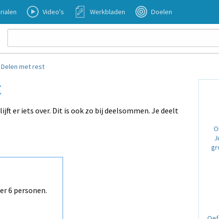
rialen
Video's
Werkbladen
Doelen
›
Delen met rest
t
lijft er iets over. Dit is ook zo bij deelsommen. Je deelt
O
J
gr
er 6 personen.
Oef