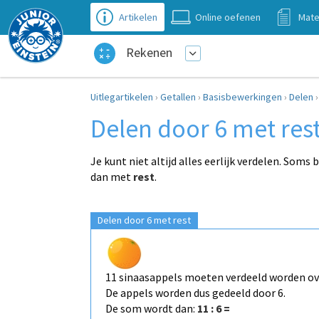
Artikelen
Online oefenen
Mate
Rekenen
Uitlegartikelen
›
Getallen
›
Basisbewerkingen
›
Delen
Delen door 6 met res
Je kunt niet altijd alles eerlijk verdelen. Soms b
dan met
rest
.
Delen door 6 met rest
11 sinaasappels moeten verdeeld worden ov
De appels worden dus gedeeld door 6.
De som wordt dan:
11 : 6 =