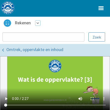
Rekenen
Omtrek, oppervlakte en inhoud