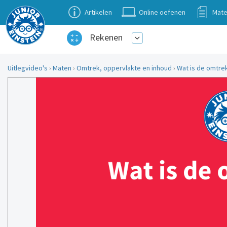
Artikelen
Online oefenen
Mate
Rekenen
Uitlegvideo's
›
Maten
›
Omtrek, oppervlakte en inhoud
›
Wat is de omtrek