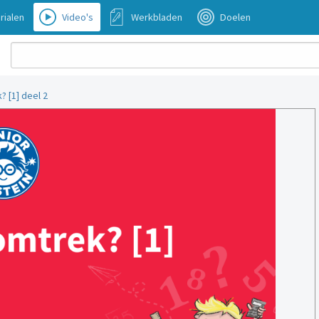
rialen
Video's
Werkbladen
Doelen
? [1] deel 2