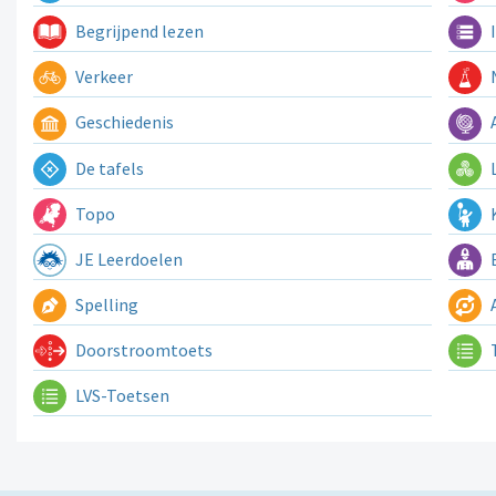
Begrijpend lezen
I
Verkeer
N
Geschiedenis
A
De tafels
L
Topo
K
JE Leerdoelen
E
Spelling
A
Doorstroomtoets
LVS-Toetsen