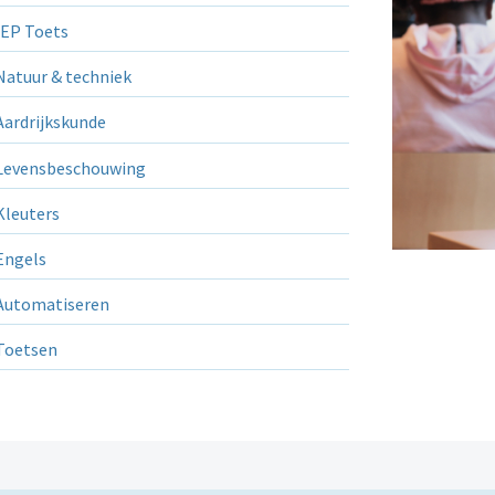
EP Toets
atuur & techniek
ardrijkskunde
evensbeschouwing
leuters
ngels
utomatiseren
Toetsen