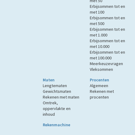
met 50
Erbijsommen tot en
met 100
Erbijsommen tot en
met 500
Erbijsommen tot en
met 1.000
Erbijsommen tot en
met 10.000
Erbijsommen tot en
met 100.000
Meerkeuzevragen
Vleksommen
Maten
Procenten
Lengtematen
Algemeen
Gewichtsmaten
Rekenen met
Rekenen met maten
procenten
Omtrek,
oppervlakte en
inhoud
Rekenmachine