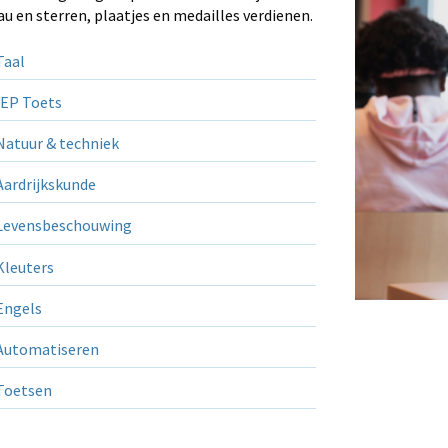
au en sterren, plaatjes en medailles verdienen.
aal
EP Toets
atuur & techniek
ardrijkskunde
evensbeschouwing
leuters
ngels
utomatiseren
Toetsen