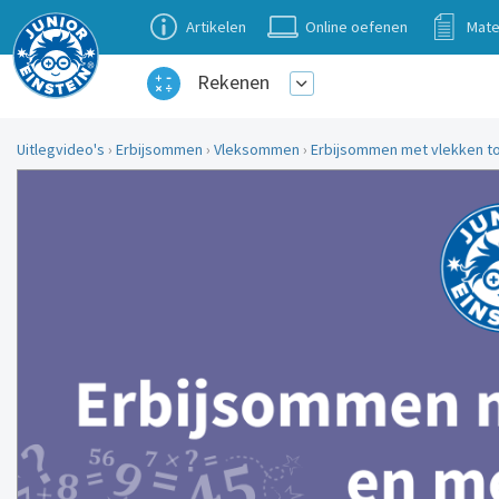
Artikelen
Online oefenen
Mate
Rekenen
Uitlegvideo's
›
Erbijsommen
›
Vleksommen
›
Erbijsommen met vlekken to