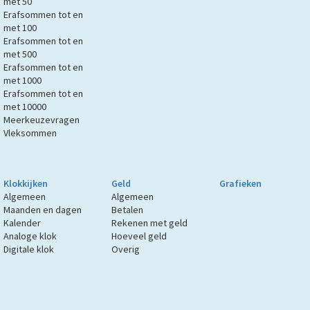
met 50
Erafsommen tot en
met 100
Erafsommen tot en
met 500
Erafsommen tot en
met 1000
Erafsommen tot en
met 10000
Meerkeuzevragen
Vleksommen
Klokkijken
Geld
Grafieken
Algemeen
Algemeen
Maanden en dagen
Betalen
Kalender
Rekenen met geld
Analoge klok
Hoeveel geld
Digitale klok
Overig