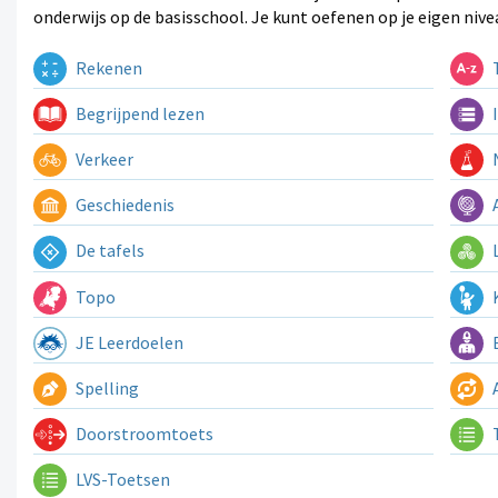
onderwijs op de basisschool. Je kunt oefenen op je eigen nive
Rekenen
T
Begrijpend lezen
I
Verkeer
N
Geschiedenis
A
De tafels
L
Topo
K
JE Leerdoelen
E
Spelling
A
Doorstroomtoets
LVS-Toetsen