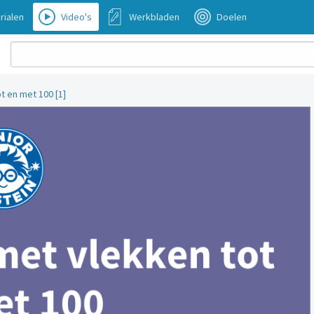
rialen
Video's
Werkbladen
Doelen
t en met 100 [1]