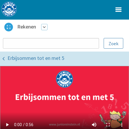
Rekenen
Erbijsommen tot en met 5