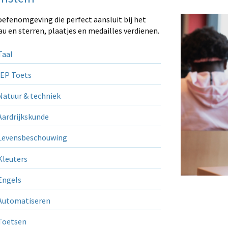
oefenomgeving die perfect aansluit bij het
au en sterren, plaatjes en medailles verdienen.
aal
EP Toets
atuur & techniek
ardrijkskunde
evensbeschouwing
leuters
ngels
utomatiseren
Toetsen