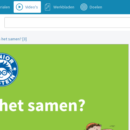
rialen
Video's
Werkbladen
Doelen
s het samen? [3]