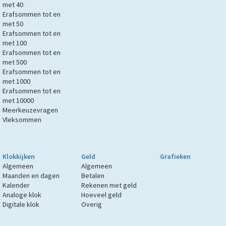
met 40
Erafsommen tot en
met 50
Erafsommen tot en
met 100
Erafsommen tot en
met 500
Erafsommen tot en
met 1000
Erafsommen tot en
met 10000
Meerkeuzevragen
Vleksommen
Klokkijken
Geld
Grafieken
Algemeen
Algemeen
Maanden en dagen
Betalen
Kalender
Rekenen met geld
Analoge klok
Hoeveel geld
Digitale klok
Overig