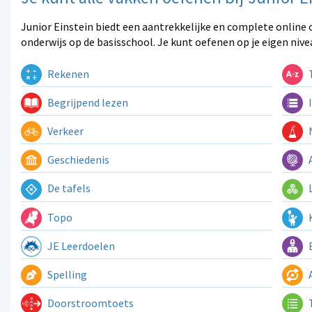
Junior Einstein biedt een aantrekkelijke en complete online 
onderwijs op de basisschool. Je kunt oefenen op je eigen nive
Rekenen
T
Begrijpend lezen
I
Verkeer
N
Geschiedenis
A
De tafels
L
Topo
K
JE Leerdoelen
E
Spelling
A
Doorstroomtoets