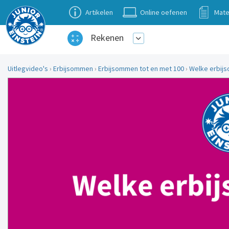
Artikelen
Online oefenen
Mate
Rekenen
Uitlegvideo's
›
Erbijsommen
›
Erbijsommen tot en met 100
›
Welke erbijs