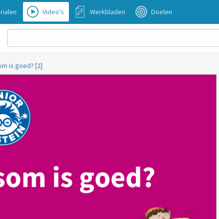
rialen
Video's
Werkbladen
Doelen
om is goed? [2]