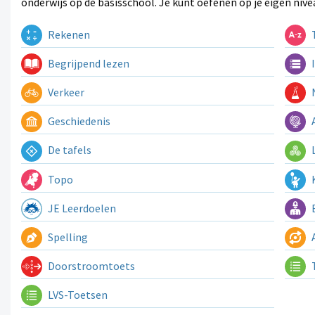
onderwijs op de basisschool. Je kunt oefenen op je eigen nive
Rekenen
T
Begrijpend lezen
I
Verkeer
N
Geschiedenis
A
De tafels
L
Topo
K
JE Leerdoelen
E
Spelling
A
Doorstroomtoets
LVS-Toetsen