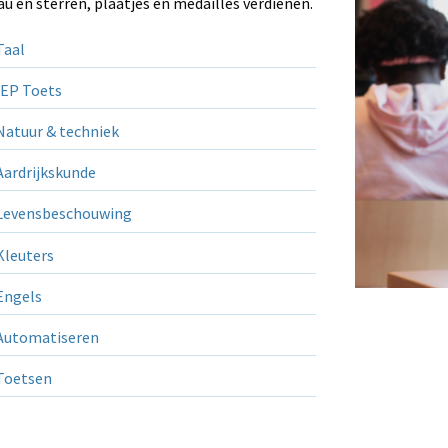
au en sterren, plaatjes en medailles verdienen.
aal
EP Toets
atuur & techniek
ardrijkskunde
evensbeschouwing
leuters
ngels
utomatiseren
Toetsen