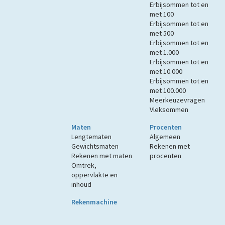
Erbijsommen tot en
met 100
Erbijsommen tot en
met 500
Erbijsommen tot en
met 1.000
Erbijsommen tot en
met 10.000
Erbijsommen tot en
met 100.000
Meerkeuzevragen
Vleksommen
Maten
Procenten
Lengtematen
Algemeen
Gewichtsmaten
Rekenen met
Rekenen met maten
procenten
Omtrek,
oppervlakte en
inhoud
Rekenmachine