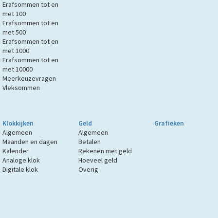
Erafsommen tot en
met 100
Erafsommen tot en
met 500
Erafsommen tot en
met 1000
Erafsommen tot en
met 10000
Meerkeuzevragen
Vleksommen
Klokkijken
Geld
Grafieken
Algemeen
Algemeen
Maanden en dagen
Betalen
Kalender
Rekenen met geld
Analoge klok
Hoeveel geld
Digitale klok
Overig