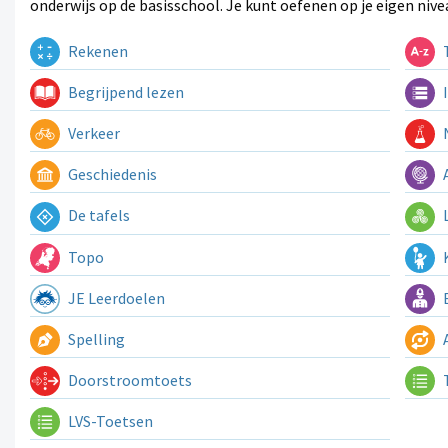
onderwijs op de basisschool. Je kunt oefenen op je eigen nive
Rekenen
T
Begrijpend lezen
I
Verkeer
N
Geschiedenis
A
De tafels
L
Topo
K
JE Leerdoelen
E
Spelling
A
Doorstroomtoets
LVS-Toetsen