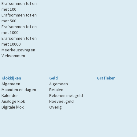
Erafsommen tot en
met 100
Erafsommen tot en
met 500
Erafsommen tot en
met 1000
Erafsommen tot en
met 10000
Meerkeuzevragen
Vleksommen
Klokkijken
Geld
Grafieken
Algemeen
Algemeen
Maanden en dagen
Betalen
Kalender
Rekenen met geld
Analoge klok
Hoeveel geld
Digitale klok
Overig