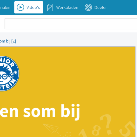
rialen
Video's
Werkbladen
Doelen
m bij [2]