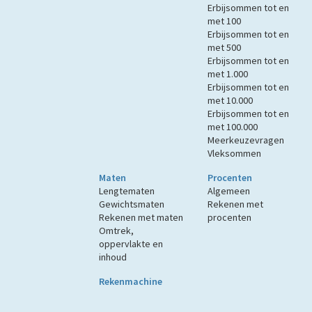
Erbijsommen tot en
met 100
Erbijsommen tot en
met 500
Erbijsommen tot en
met 1.000
Erbijsommen tot en
met 10.000
Erbijsommen tot en
met 100.000
Meerkeuzevragen
Vleksommen
Maten
Procenten
Lengtematen
Algemeen
Gewichtsmaten
Rekenen met
Rekenen met maten
procenten
Omtrek,
oppervlakte en
inhoud
Rekenmachine