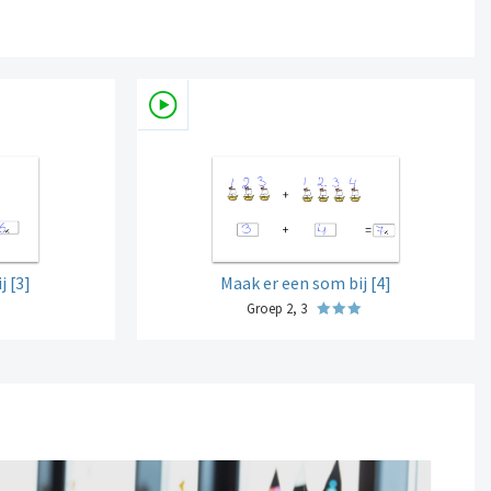
j [3]
Maak er een som bij [4]
Groep 2, 3