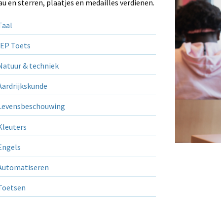
au en sterren, plaatjes en medailles verdienen.
aal
EP Toets
atuur & techniek
ardrijkskunde
evensbeschouwing
leuters
ngels
utomatiseren
Toetsen