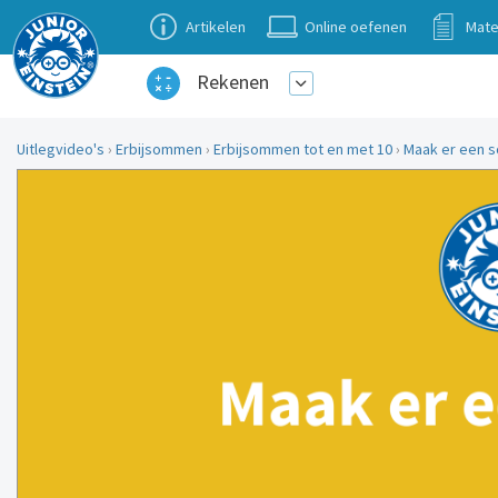
Artikelen
Online oefenen
Mate
Rekenen
Uitlegvideo's
›
Erbijsommen
›
Erbijsommen tot en met 10
›
Maak er een so