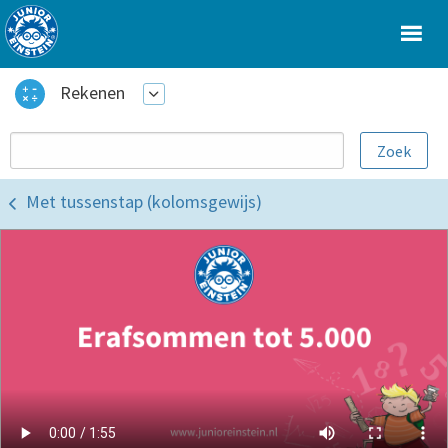
Rekenen
Met tussenstap (kolomsgewijs)