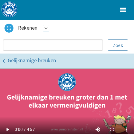
Rekenen
Gelijknamige breuken