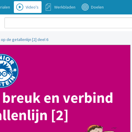
rialen
Video's
Werkbladen
Doelen
p de getallenlijn [2] deel 6