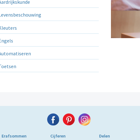
ardrijkskunde
evensbeschouwing
leuters
ngels
utomatiseren
Toetsen
Erafsommen
Cijferen
Delen