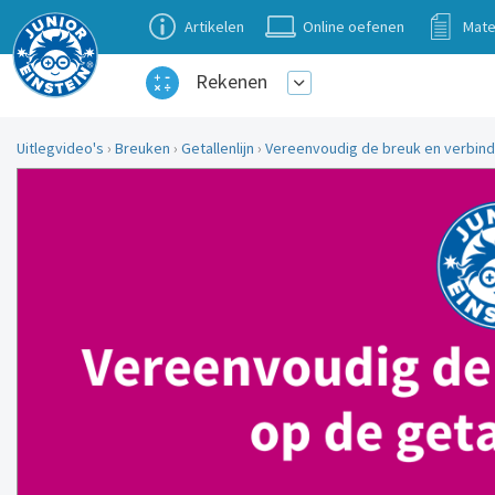
Artikelen
Online oefenen
Mate
Rekenen
Uitlegvideo's
›
Breuken
›
Getallenlijn
›
Vereenvoudig de breuk en verbind o