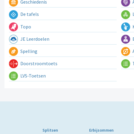
Geschiedenis
A
De tafels
L
Topo
K
JE Leerdoelen
E
Spelling
A
Doorstroomtoets
LVS-Toetsen
Splitsen
Erbijsommen