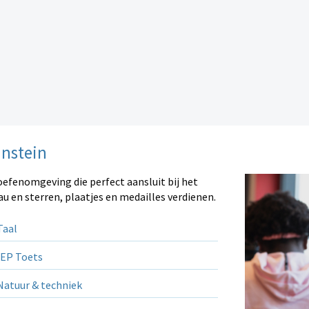
instein
oefenomgeving die perfect aansluit bij het
au en sterren, plaatjes en medailles verdienen.
aal
EP Toets
atuur & techniek