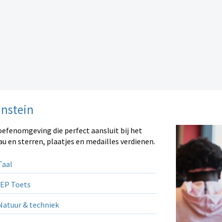
instein
oefenomgeving die perfect aansluit bij het
au en sterren, plaatjes en medailles verdienen.
aal
EP Toets
atuur & techniek