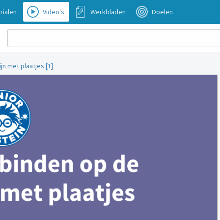
rialen
Video's
Werkbladen
Doelen
jn met plaatjes [1]