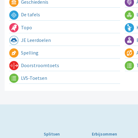
Geschiedenis
A
De tafels
L
Topo
K
JE Leerdoelen
E
Spelling
A
Doorstroomtoets
LVS-Toetsen
Splitsen
Erbijsommen