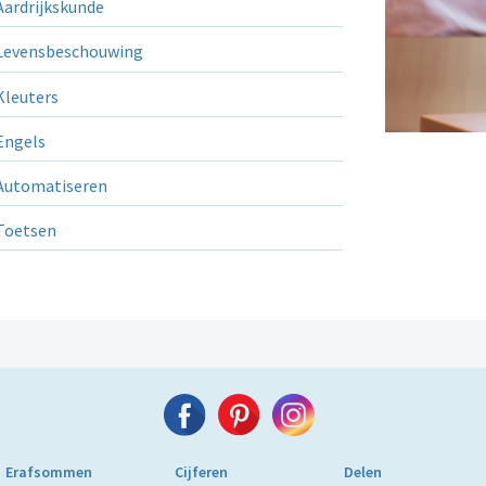
ardrijkskunde
evensbeschouwing
leuters
ngels
utomatiseren
Toetsen
Erafsommen
Cijferen
Delen