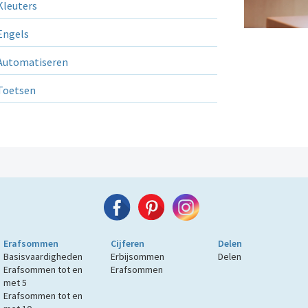
leuters
ngels
utomatiseren
Toetsen
Erafsommen
Cijferen
Delen
Basisvaardigheden
Erbijsommen
Delen
Erafsommen tot en
Erafsommen
met 5
Erafsommen tot en