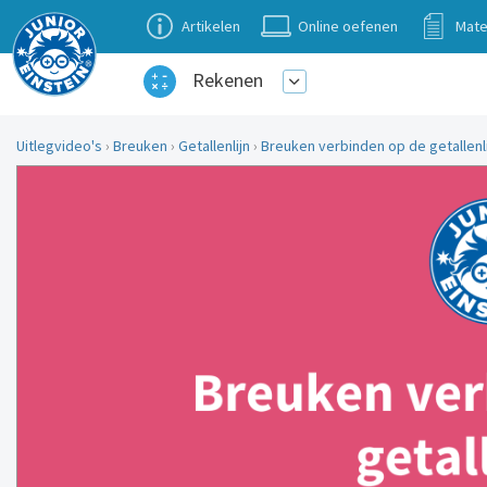
Artikelen
Online oefenen
Mate
Rekenen
Uitlegvideo's
›
Breuken
›
Getallenlijn
›
Breuken verbinden op de getallenli