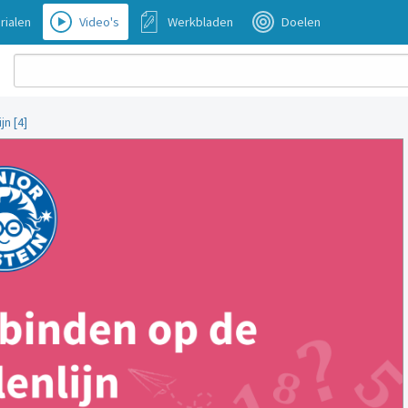
rialen
Video's
Werkbladen
Doelen
jn [4]