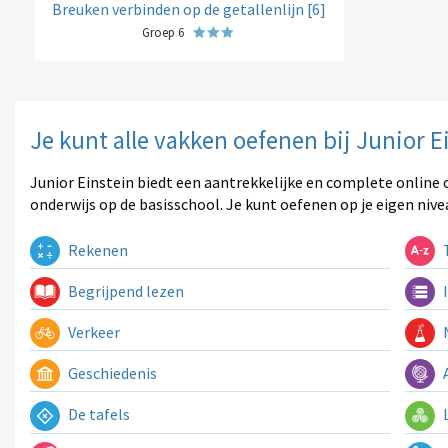
Breuken verbinden op de getallenlijn [6]
Groep 6
Je kunt alle vakken oefenen bij Junior E
Junior Einstein biedt een aantrekkelijke en complete online 
onderwijs op de basisschool. Je kunt oefenen op je eigen nive
Rekenen
T
Begrijpend lezen
I
Verkeer
N
Geschiedenis
A
De tafels
L