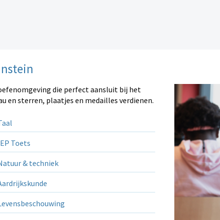
instein
oefenomgeving die perfect aansluit bij het
au en sterren, plaatjes en medailles verdienen.
aal
EP Toets
atuur & techniek
ardrijkskunde
evensbeschouwing