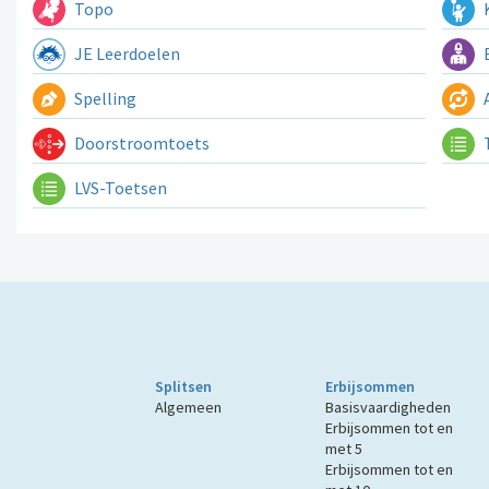
Topo
K
JE Leerdoelen
E
Spelling
A
Doorstroomtoets
LVS-Toetsen
Splitsen
Erbijsommen
Algemeen
Basisvaardigheden
Erbijsommen tot en
met 5
Erbijsommen tot en