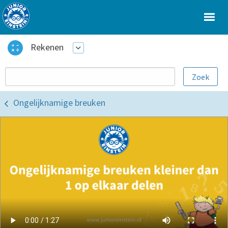
Rekenen
Ongelijknamige breuken