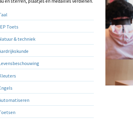
au en sterren, plaatjes en medailles verdienen.
aal
EP Toets
atuur & techniek
ardrijkskunde
evensbeschouwing
leuters
ngels
utomatiseren
Toetsen