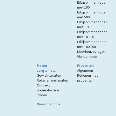
Erbijsommen tot en
met 100
Erbijsommen tot en
met 500
Erbijsommen tot en
met 1.000
Erbijsommen tot en
met 10.000
Erbijsommen tot en
met 100.000
Meerkeuzevragen
Vleksommen
Maten
Procenten
Lengtematen
Algemeen
Gewichtsmaten
Rekenen met
Rekenen met maten
procenten
Omtrek,
oppervlakte en
inhoud
Rekenmachine