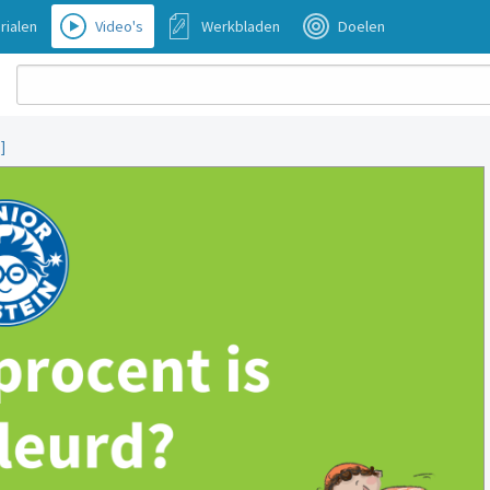
rialen
Video's
Werkbladen
Doelen
]