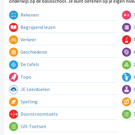
onderwijs op de basisschool. Je kunt oefenen op je eigen nive
Rekenen
T
Begrijpend lezen
I
Verkeer
N
Geschiedenis
A
De tafels
L
Topo
K
JE Leerdoelen
E
Spelling
A
Doorstroomtoets
LVS-Toetsen