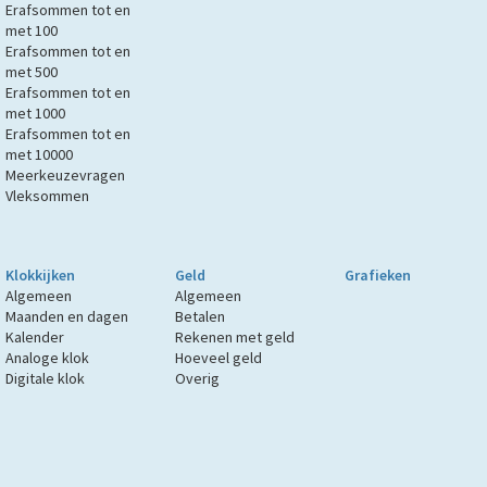
Erafsommen tot en
met 100
Erafsommen tot en
met 500
Erafsommen tot en
met 1000
Erafsommen tot en
met 10000
Meerkeuzevragen
Vleksommen
Klokkijken
Geld
Grafieken
Algemeen
Algemeen
Maanden en dagen
Betalen
Kalender
Rekenen met geld
Analoge klok
Hoeveel geld
Digitale klok
Overig