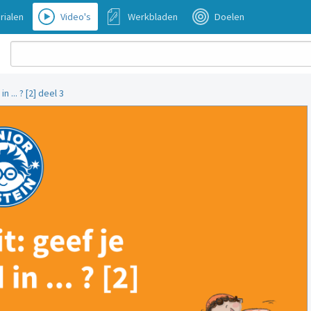
rialen
Video's
Werkbladen
Doelen
 ... ? [2] deel 3