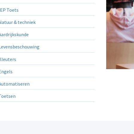
EP Toets
atuur & techniek
ardrijkskunde
evensbeschouwing
leuters
ngels
utomatiseren
Toetsen