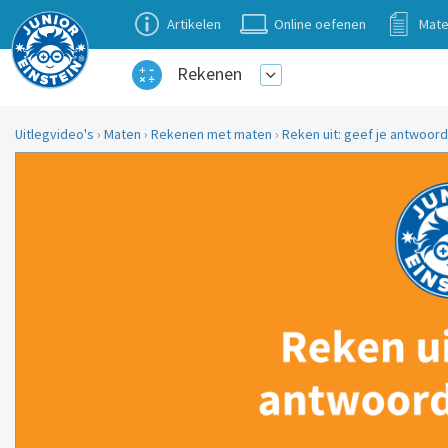
Artikelen
Online oefenen
Mate
Rekenen
Uitlegvideo's
›
Maten
›
Rekenen met maten
›
Reken uit: geef je antwoord in