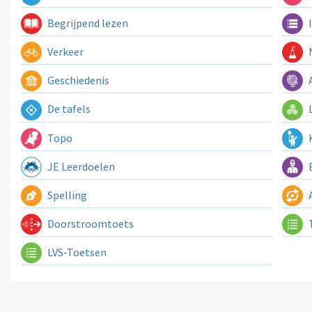
Begrijpend lezen
I
Verkeer
N
Geschiedenis
A
De tafels
L
Topo
K
JE Leerdoelen
E
Spelling
A
Doorstroomtoets
LVS-Toetsen