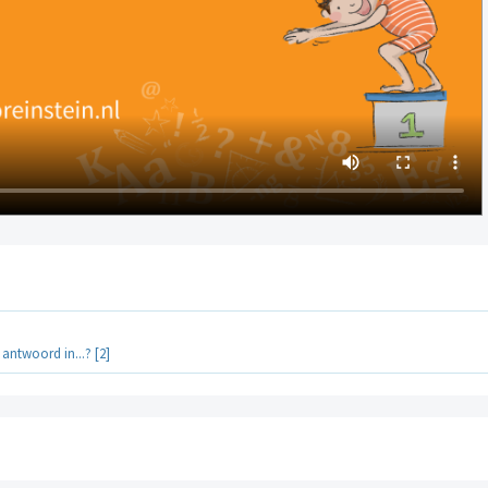
 antwoord in...? [2]