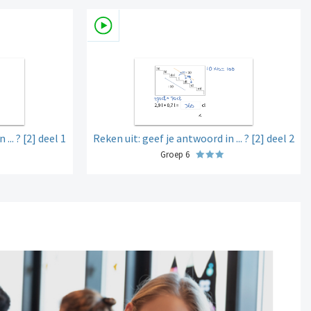
... ? [2] deel 1
Reken uit: geef je antwoord in ... ? [2] deel 2
Groep 6