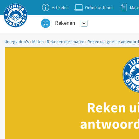
Artikelen
Online oefenen
Mate
Rekenen
Uitlegvideo's
›
Maten
›
Rekenen met maten
›
Reken uit: geef je antwoord in