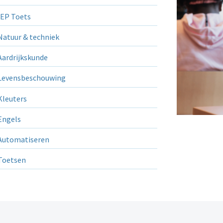
EP Toets
atuur & techniek
ardrijkskunde
evensbeschouwing
leuters
ngels
utomatiseren
Toetsen