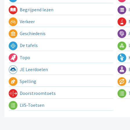
Begrijpend lezen
I
Verkeer
N
Geschiedenis
A
De tafels
L
Topo
K
JE Leerdoelen
E
Spelling
A
Doorstroomtoets
LVS-Toetsen