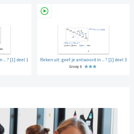
... ? [1] deel 1
Reken uit: geef je antwoord in ... ? [1] deel 3
Groep 6