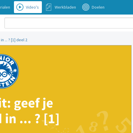
rialen
Video's
Werkbladen
Doelen
 ... ? [1] deel 2