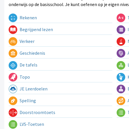
onderwijs op de basisschool. Je kunt oefenen op je eigen nive
Rekenen
T
Begrijpend lezen
I
Verkeer
N
Geschiedenis
A
De tafels
L
Topo
K
JE Leerdoelen
E
Spelling
A
Doorstroomtoets
LVS-Toetsen