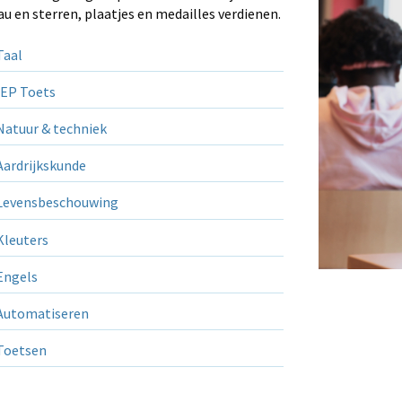
au en sterren, plaatjes en medailles verdienen.
aal
EP Toets
atuur & techniek
ardrijkskunde
evensbeschouwing
leuters
ngels
utomatiseren
Toetsen