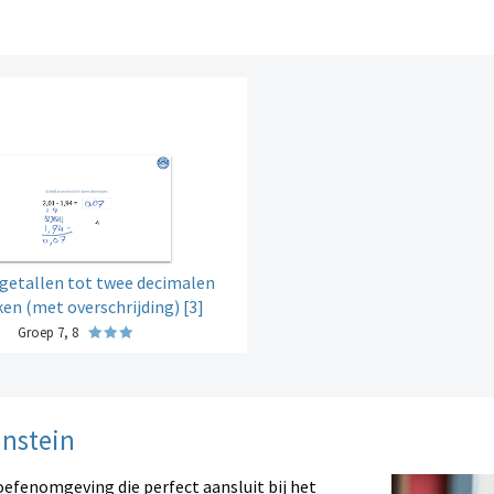
tallen tot twee decimalen
ken (met overschrijding) [3]
Groep 7, 8
instein
oefenomgeving die perfect aansluit bij het