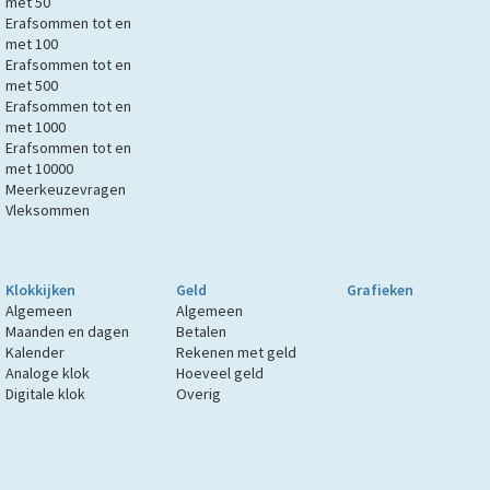
met 50
Erafsommen tot en
met 100
Erafsommen tot en
met 500
Erafsommen tot en
met 1000
Erafsommen tot en
met 10000
Meerkeuzevragen
Vleksommen
Klokkijken
Geld
Grafieken
Algemeen
Algemeen
Maanden en dagen
Betalen
Kalender
Rekenen met geld
Analoge klok
Hoeveel geld
Digitale klok
Overig