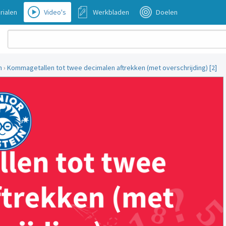
rialen
Video's
Werkbladen
Doelen
n
›
Kommagetallen tot twee decimalen aftrekken (met overschrijding) [2]