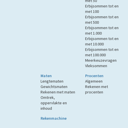
met 50
Erbijsommen tot en
met 100
Erbijsommen tot en
met 500
Erbijsommen tot en
met 1.000
Erbijsommen tot en
met 10.000
Erbijsommen tot en
met 100.000
Meerkeuzevragen
Vleksommen
Maten
Procenten
Lengtematen
Algemeen
Gewichtsmaten
Rekenen met
Rekenen met maten
procenten
Omtrek,
oppervlakte en
inhoud
Rekenmachine