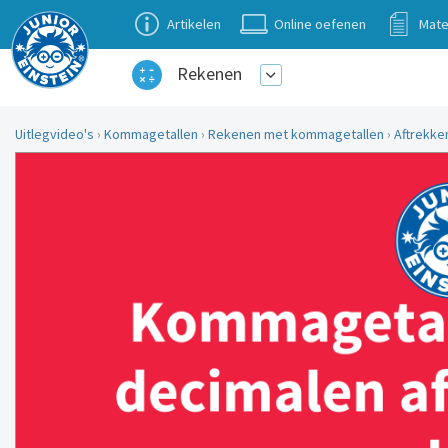
Artikelen
Online oefenen
Mate
Rekenen
Uitlegvideo's
›
Kommagetallen
›
Rekenen met kommagetallen
›
Aftrekke