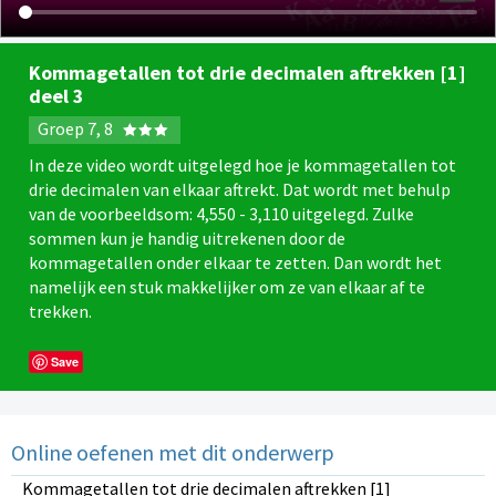
Kommagetallen tot drie decimalen aftrekken [1]
deel 3
Groep 7, 8
In deze video wordt uitgelegd hoe je kommagetallen tot
drie decimalen van elkaar aftrekt. Dat wordt met behulp
van de voorbeeldsom: 4,550 - 3,110 uitgelegd. Zulke
sommen kun je handig uitrekenen door de
kommagetallen onder elkaar te zetten. Dan wordt het
namelijk een stuk makkelijker om ze van elkaar af te
trekken.
Save
Online oefenen met dit onderwerp
Kommagetallen tot drie decimalen aftrekken [1]