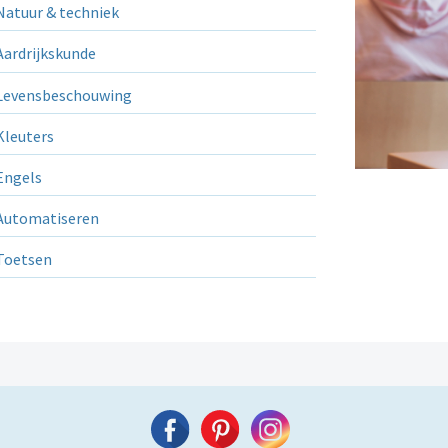
atuur & techniek
ardrijkskunde
evensbeschouwing
leuters
ngels
utomatiseren
Toetsen