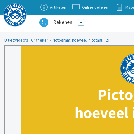
Artikelen
Online oefenen
Mate
Rekenen
Uitlegvideo's
›
Grafieken
›
Pictogram: hoeveel in totaal? [2]