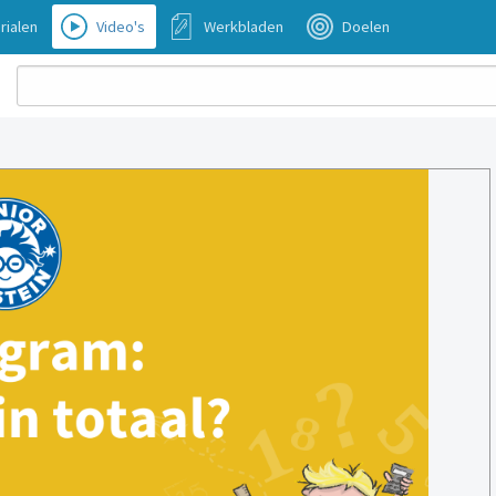
rialen
Video's
Werkbladen
Doelen