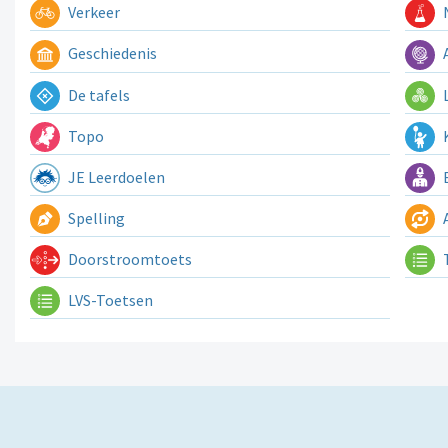
Verkeer
N
Geschiedenis
A
De tafels
L
Topo
K
JE Leerdoelen
E
Spelling
A
Doorstroomtoets
LVS-Toetsen