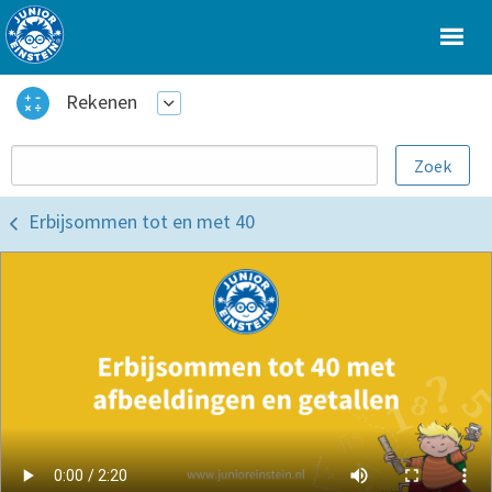
Rekenen
Erbijsommen tot en met 40