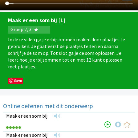
Maak er een som bij [1]
Groep 2, 3
In deze video ga je erbijsommen maken door plaatjes te
gebruiken. Je gaat eerst de plaatjes tellen en daarna
schrijf je de som op. Tot slot ga je de som oplossen. Je
leert hoe je erbijsommen tot en met 12 kunt oplossen
met plaatjes.
Save
Online oefenen met dit onderwerp
Maak er een som bij
Maak er een som bij