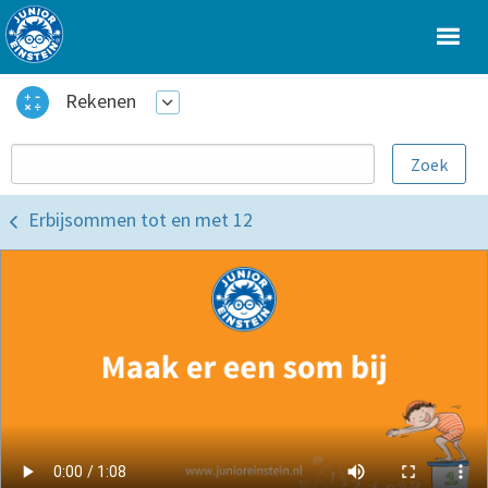
Rekenen
Erbijsommen tot en met 12