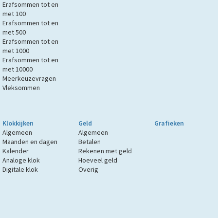
Erafsommen tot en
met 100
Erafsommen tot en
met 500
Erafsommen tot en
met 1000
Erafsommen tot en
met 10000
Meerkeuzevragen
Vleksommen
Klokkijken
Geld
Grafieken
Algemeen
Algemeen
Maanden en dagen
Betalen
Kalender
Rekenen met geld
Analoge klok
Hoeveel geld
Digitale klok
Overig