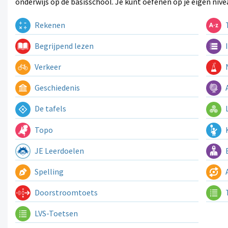
onderwijs op de basisschool. Je kunt oefenen op je eigen nive
Rekenen
T
Begrijpend lezen
I
Verkeer
N
Geschiedenis
A
De tafels
L
Topo
K
JE Leerdoelen
E
Spelling
A
Doorstroomtoets
LVS-Toetsen