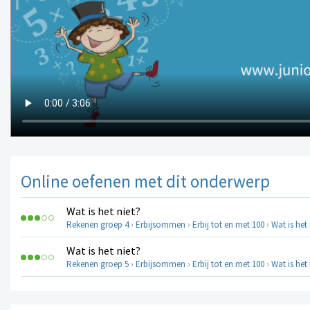
Online oefenen met dit onderwerp
Wat is het niet?
Rekenen groep 4
›
Erbijsommen
›
Erbij tot en met 100
›
Wat is het 
Wat is het niet?
Rekenen groep 5
›
Erbijsommen
›
Erbij tot en met 100
›
Wat is het 