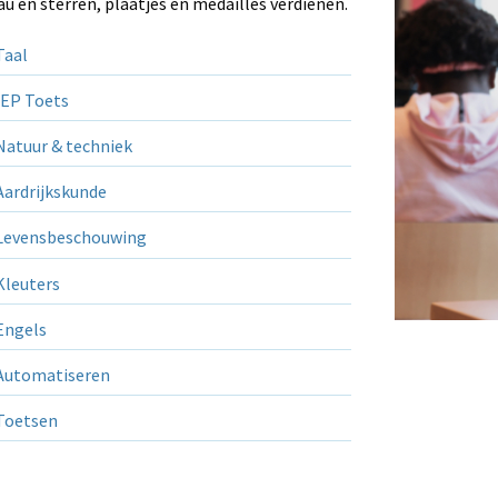
au en sterren, plaatjes en medailles verdienen.
aal
EP Toets
atuur & techniek
ardrijkskunde
evensbeschouwing
leuters
ngels
utomatiseren
Toetsen