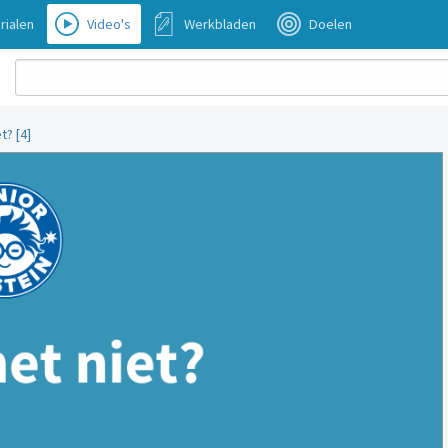
rialen
Video's
Werkbladen
Doelen
t? [4]