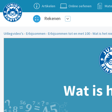
Artikelen
Online oefenen
Mate
Rekenen
Uitlegvideo's
›
Erbijsommen
›
Erbijsommen tot en met 100
›
Wat is het nie