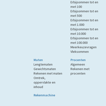
Erbijsommen tot en
met 100
Erbijsommen tot en
met 500
Erbijsommen tot en
met 1.000
Erbijsommen tot en
met 10.000
Erbijsommen tot en
met 100.000
Meerkeuzevragen
Vleksommen
Maten
Procenten
Lengtematen
Algemeen
Gewichtsmaten
Rekenen met
Rekenen met maten
procenten
Omtrek,
oppervlakte en
inhoud
Rekenmachine