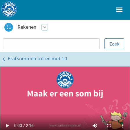
Rekenen
Erafsommen tot en met 10