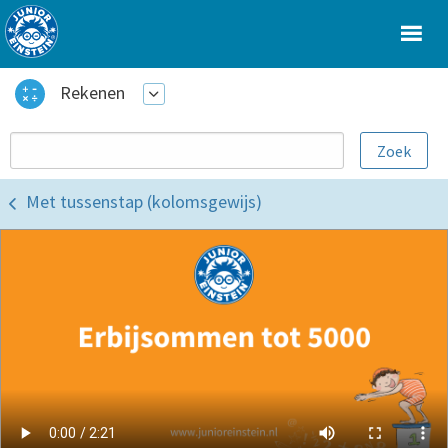
Rekenen
Met tussenstap (kolomsgewijs)