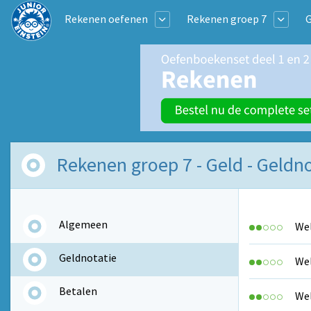
Rekenen oefenen
Rekenen groep 7
G
Rekenen groep 7 - Geld - Geldno
Algemeen
Wel
Geldnotatie
Wel
Betalen
Wel