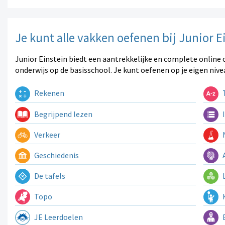
Je kunt alle vakken oefenen bij Junior E
Junior Einstein biedt een aantrekkelijke en complete online 
onderwijs op de basisschool. Je kunt oefenen op je eigen nive
Rekenen
T
Begrijpend lezen
I
Verkeer
N
Geschiedenis
A
De tafels
L
Topo
K
JE Leerdoelen
E