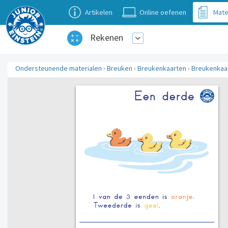
Artikelen
Online oefenen
Mate
Rekenen
Ondersteunende materialen
›
Breuken
›
Breukenkaarten
›
Breukenkaar