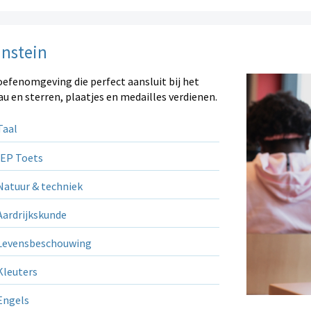
instein
oefenomgeving die perfect aansluit bij het
au en sterren, plaatjes en medailles verdienen.
aal
EP Toets
atuur & techniek
ardrijkskunde
evensbeschouwing
leuters
ngels