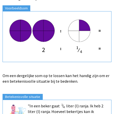
Voorbeeldsom
Om een dergelijke som op te lossen kan het handig zijn om er
een betekenisvolle situatie bij te bedenken.
Betekenisvolle situatie
1
"In een beker gaat
⁄
liter (l) ranja. Ik heb 2
4
liter (l) ranja. Hoeveel bekertjes kan ik