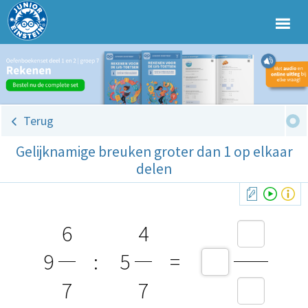
Terug
Gelijknamige breuken groter dan 1 op elkaar
delen
6
4
9
:
5
=
7
7