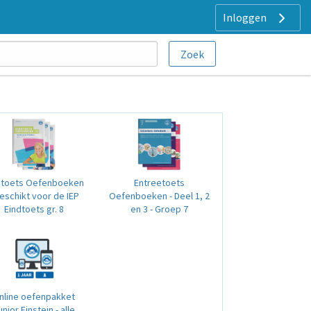
Inloggen
dtoets Oefenboeken
Entreetoets
Geschikt voor de IEP
Oefenboeken - Deel 1, 2
Eindtoets gr. 8
en 3 - Groep 7
nline oefenpakket
unior Einstein - alle