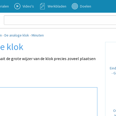
rialen
Video's
Werkbladen
Doelen
en
›
De analoge klok
›
Minuten
e klok
aait de grote wijzer van de klok precies zoveel plaatsen
Ein
- 
O
J