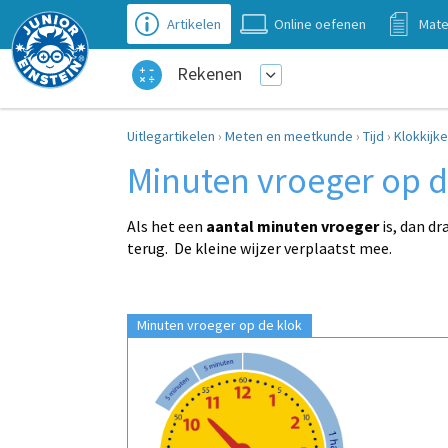
Artikelen
Online oefenen
Mate
Rekenen
Uitlegartikelen
›
Meten en meetkunde
›
Tijd
›
Klokkijk
Minuten vroeger op d
Als het een
aantal minuten vroeger
is, dan dr
terug. De kleine wijzer verplaatst mee.
Minuten vroeger op de klok