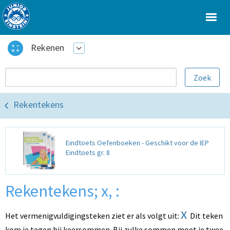
Rekenen
Rekentekens
Eindtoets Oefenboeken - Geschikt voor de IEP
Eindtoets gr. 8
Rekentekens; x, :
x
Het vermenigvuldigingsteken ziet er als volgt uit:
Dit teken
kom je tegen bij keersommen. Bij zulke sommen moet je twee