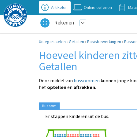
Artikelen
Online oefenen
Mate
Rekenen
Uitlegartikelen
›
Getallen
›
Basisbewerkingen
›
Busso
Hoeveel kinderen zitte
Getallen
Door middel van
bussommen
kunnen jonge kin
het
optellen
en
aftrekken
.
Bussom
Er stappen kinderen uit de bus.