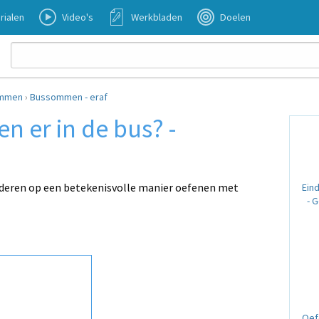
rialen
Video's
Werkbladen
Doelen
mmen
›
Bussommen - eraf
n er in de bus? -
deren op een betekenisvolle manier oefenen met
Ein
- 
Oef