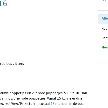
16
All
Hoev
Hoev
Hoev
 de bus zitten:
blauwe poppetjes en vijf rode poppetjes: 5 + 5 = 10. Dan
 Dan nog drie rode poppetjes. Vanaf 15 kun je er drie
en, achttien.'
Er zitten in totaal
18
mensen in de bus.