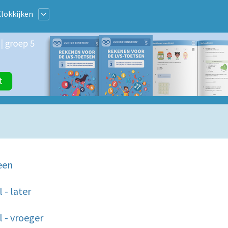
lokkijken
een
 - later
l - vroeger